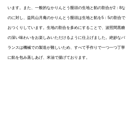
います。また、一般的なかりんとう饅頭の生地と餡の割合が2：8な
のに対し、益民山月庵のかりんとう饅頭は生地と餡を5：5の割合で
おつくりしています。生地の割合を多めにすることで、波照間黒糖
の深い味わいをお楽しみいただけるように仕上げました。絶妙なバ
ランスは機械での製造が難しいため、すべて手作りで一つ一つ丁寧
に餡を包み蒸しあげ、米油で揚げております。