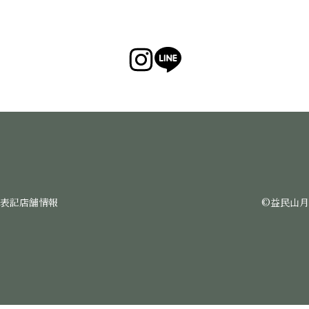
©︎益民山
表記
店舗情報